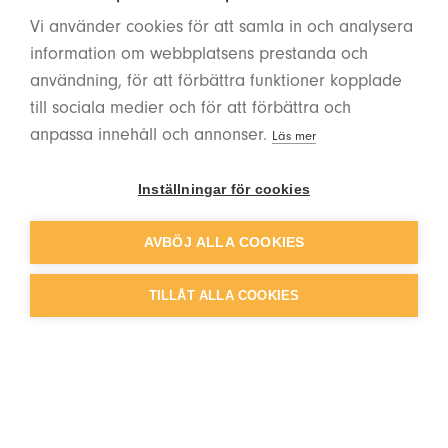
vision är att bidra till blomstrande företag,
Vi använder cookies för att samla in och analysera
individer och samhälle genom att sätta fokus
information om webbplatsens prestanda och
på verksamhetens viktigaste tillgång:
användning, för att förbättra funktioner kopplade
människan.
till sociala medier och för att förbättra och
anpassa innehåll och annonser.
Läs mer
Inställningar för cookies
Kontakta oss
AVBÖJ ALLA COOKIES
TILLÅT ALLA COOKIES
Vi som jobbar på FAB HR