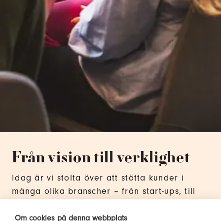
Från vision till verklighet
Idag är vi stolta över att stötta kunder i
många olika branscher – från start-ups, till
HR-avdelningar i globala koncerner – med
våra behovsanpassade HR-tjänster. Vår
Om cookies på denna webbplats