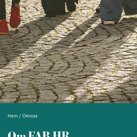
Hem
/ Om-oss
Om FAB HR