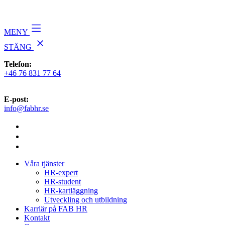
MENY
STÄNG
Telefon:
+46 76 831 77 64
E-post:
info@fabhr.se
Våra tjänster
HR-expert
HR-student
HR-kartläggning
Utveckling och utbildning
Karriär på FAB HR
Kontakt