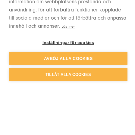
information om webbplatsens prestanda och
användning, för att förbättra funktioner kopplade
till sociala medier och för att förbättra och anpassa
innehåll och annonser.
Läs mer
Inställningar för cookies
AVBÖJ ALLA COOKIES
Så vad behöver jag som
TILLÅT ALLA COOKIES
arbetsgivare göra?
Som arbetsgivare behöver ni ha koll på
de föreskrifterna som är relevanta hos
just er, vilket beror på vilken typ av
verksamhet ni bedriver och vilka